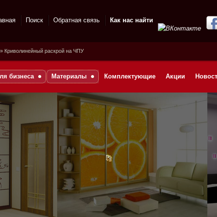
авная
Поиск
Обратная связь
Как нас найти
» Криволинейный раскрой на ЧПУ
ля бизнеса
Материалы
Комплектующие
Акции
Новос