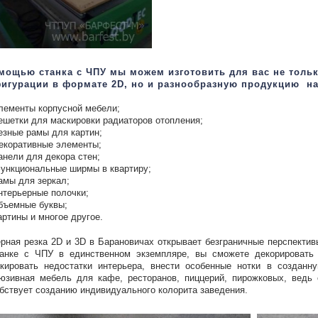
мощью станка c ЧПУ мы можем изготовить для вас не толь
игурации в формате 2D, но и разнообразную продукцию на 
лементы корпусной мебели;
ешетки для маскировки радиаторов отопления;
езные рамы для картин;
екоративные элементы;
анели для декора стен;
ункциональные ширмы в квартиру;
амы для зеркал;
нтерьерные полочки;
бъемные буквы;
артины и многое другое.
рная резка 2D и 3D в Барановичах открывает безграничные перспекти
анке с ЧПУ в единственном экземпляре, вы сможете декорировать о
кировать недостатки интерьера, внести особенные нотки в созданн
юзивная мебель для кафе, ресторанов, пиццерий, пирожковых, ведь
бствует созданию индивидуального колорита заведения.