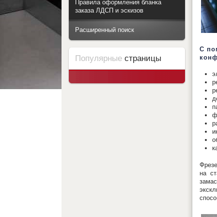
Правила оформления бланка
заказа ЛДСП и эскизов
Расширенный поиск
С по
Популярные
страницы
конф
э
р
р
д
п
ф
р
и
о
к
Фрезе
на ст
замас
экскл
спосо