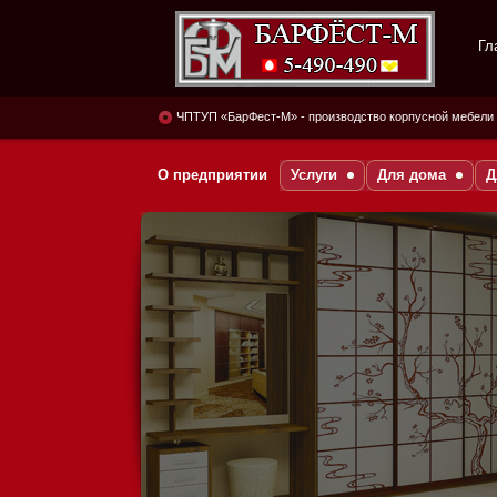
Гл
БУДЕМ РАДЫ
ЧПТУП «БарФест-М» - производство корпусной мебели
ОТВЕТИТЬ НА ЛЮБЫЕ
ВАШИ ВОПРОСЫ!
О предприятии
Услуги
Для дома
Д